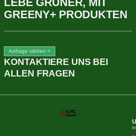
LEBE GRÜNER, MIT
GREENY+ PRODUKTEN
Anfrage stellen >
KONTAKTIERE UNS BEI
ALLEN FRAGEN
U
In