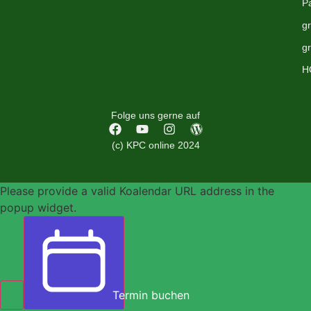
P
g
g
H
Folge uns gerne auf
(c) KPC online 2024
Please provide a valid Koalendar URL address in the
popup widget.
Termin buchen