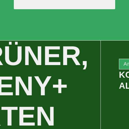
RÜNER,
An
K
EENY+
A
TEN