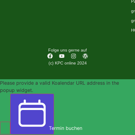
P
g
g
H
Folge uns gerne auf
(c) KPC online 2024
Please provide a valid Koalendar URL address in the
popup widget.
Termin buchen