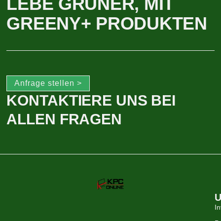
LEBE GRÜNER, MIT
GREENY+ PRODUKTEN
Anfrage stellen >
KONTAKTIERE UNS BEI
ALLEN FRAGEN
U
In