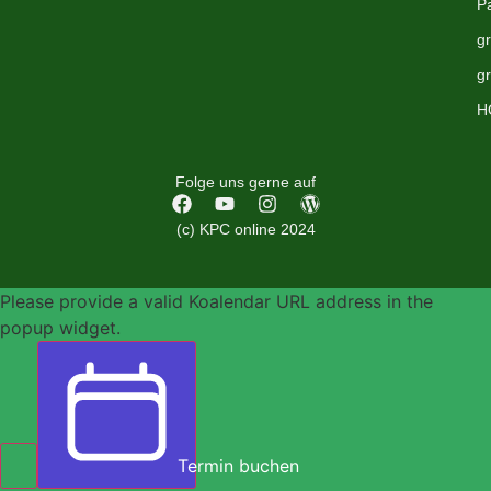
P
g
g
H
Folge uns gerne auf
(c) KPC online 2024
Please provide a valid Koalendar URL address in the
popup widget.
Termin buchen