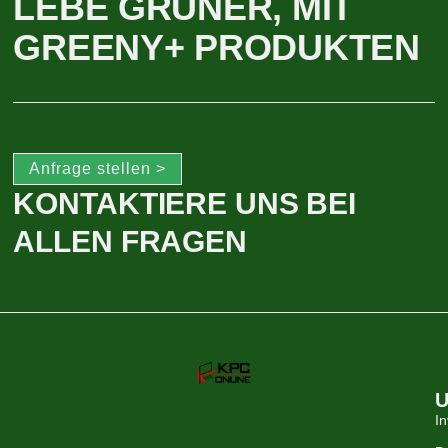
LEBE GRÜNER, MIT
GREENY+ PRODUKTEN
Anfrage stellen >
KONTAKTIERE UNS BEI
ALLEN FRAGEN
U
In