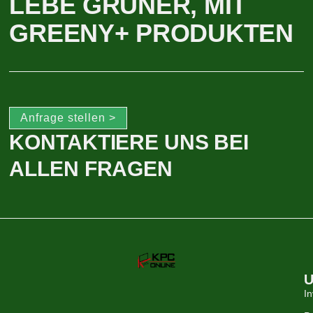
LEBE GRÜNER, MIT
GREENY+ PRODUKTEN
Anfrage stellen >
KONTAKTIERE UNS BEI
ALLEN FRAGEN
U
In