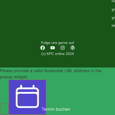
P
g
g
H
Folge uns gerne auf
(c) KPC online 2024
Please provide a valid Koalendar URL address in the
popup widget.
Termin buchen